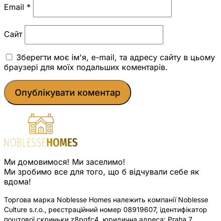
Email
*
Сайт
Зберегти моє ім'я, e-mail, та адресу сайту в цьому
браузері для моїх подальших коментарів.
Ми домовимося! Ми заселимо!
Ми зробимо все для того, що б відчували себе як
вдома!
Торгова марка Noblesse Homes належить компанії Noblesse
Culture s.r.o., реєстраційний номер 08919607, ідентифікатор
поштової скриньки z8pqfc4, юридична адреса: Praha 7,