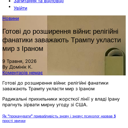
Запитання та відповіді
Увійти
Новини
Готові до розширення війни: релігійні
фанатики заважають Трампу укласти
мир з Іраном
9 Травня, 2026
By Домінік К.
Коментарів немає
Готові до розширення війни: релігійні фанатики
заважають Трампу укласти мир з Іраном
Радикальні прихильники жорсткої лінії у владі Ірану
прагнуть зірвати мирну угоду зі США.
Як “прокачувати” привабливість знову і знову: психолог назвав 3
прості звички