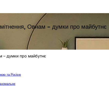
амітнення, Овнам – думки про майбутнє
ам – думки про майбутнє
їною та Росією
 аномальне