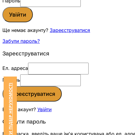
Пароль
Увійти
Ще немає акаунту?
Зареєструватися
Забули пароль?
Зареєструватися
Ел. адреса
Пароль
ЗАМОВИТИ ПІДБІР НЕРУХОМОСТІ
Зареєструватися
Вже є акаунт?
Увійти
Скинути пароль
Будь ласка, введіть ваше ім'я користувача або ел. адр