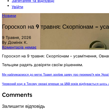
Запитання та відповіді
Увійти
Новини
Гороскоп на 9 травня: Скорпіонам – ус
9 Травня, 2026
By Домінік К.
Коментарів немає
Гороскоп на 9 травня: Скорпіонам – усамітнення, Овн
Тельцям радять довіряти своїм рішенням.
Ми наближаємося до мети: Трамп зробив заяву про перемир’я між Укра
Червоний код: в Тихому океані вперше за 150 років відбувається щось
Comments
Залишити відповідь