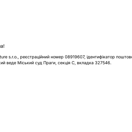
а!
re s.r.o., реєстраційний номер 08919607, ідентифікатор поштової
ий веде Міський суд Праги, секція C, вкладка 327546.