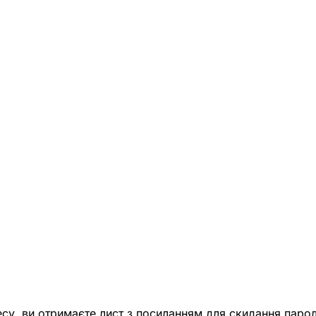
есу, ви отримаєте лист з посиланням для скидання парол