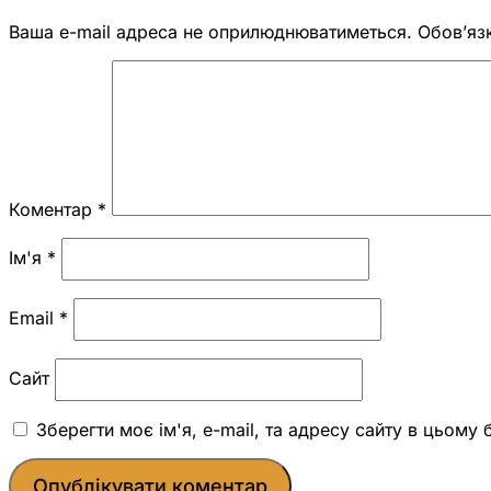
Ваша e-mail адреса не оприлюднюватиметься.
Обов’яз
Коментар
*
Ім'я
*
Email
*
Сайт
Зберегти моє ім'я, e-mail, та адресу сайту в цьому