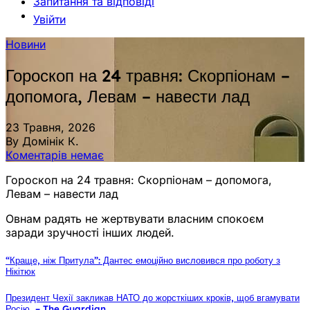
Запитання та відповіді
Увійти
Новини
Гороскоп на 24 травня: Скорпіонам –
допомога, Левам – навести лад
23 Травня, 2026
By Домінік К.
Коментарів немає
Гороскоп на 24 травня: Скорпіонам – допомога,
Левам – навести лад
Овнам радять не жертвувати власним спокоєм
заради зручності інших людей.
“Краще, ніж Притула”: Дантес емоційно висловився про роботу з
Нікітюк
Президент Чехії закликав НАТО до жорсткіших кроків, щоб вгамувати
Росію, – The Guardian