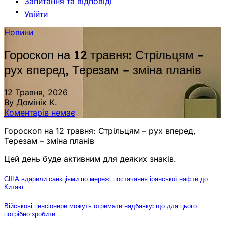
Запитання та відповіді
Увійти
Новини
Гороскоп на 12 травня: Стрільцям –
рух вперед, Терезам – зміна планів
12 Травня, 2026
By Домінік К.
Коментарів немає
Гороскоп на 12 травня: Стрільцям – рух вперед,
Терезам – зміна планів
Цей день буде активним для деяких знаків.
США вдарили санкціями по мережі постачання іранської нафти до
Китаю
Військові пенсіонери можуть отримати надбавку: що для цього
потрібно зробити