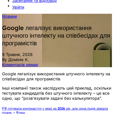
Запитання та відповіді
Увійти
Новини
Google легалізує використання
штучного інтелекту на співбесідах для
програмістів
9 Травня, 2026
By Домінік К.
Коментарів немає
Google легалізує використання штучного інтелекту на
співбесідах для програмістів
Інші компанії також наслідують цей приклад, оскільки
тестувати кандидатів без штучного інтелекту – це все
одно, що “розв’язувати задачі без калькулятора”.
РФ готувала контрнаступ у морі на 2026 рік, але одна подія зірвала
плани, – Флеш