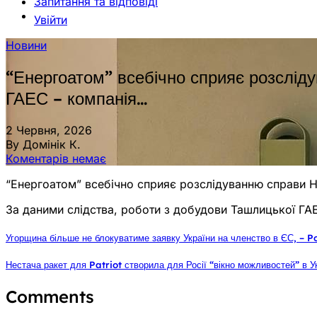
Запитання та відповіді
Увійти
Новини
“Енергоатом” всебічно сприяє розслі
ГАЕС – компанія…
2 Червня, 2026
By Домінік К.
Коментарів немає
“Енергоатом” всебічно сприяє розслідуванню справи
За даними слідства, роботи з добудови Ташлицької ГА
Угорщина більше не блокуватиме заявку України на членство в ЄС, – Po
Нестача ракет для Patriot створила для Росії “вікно можливостей” в У
Comments