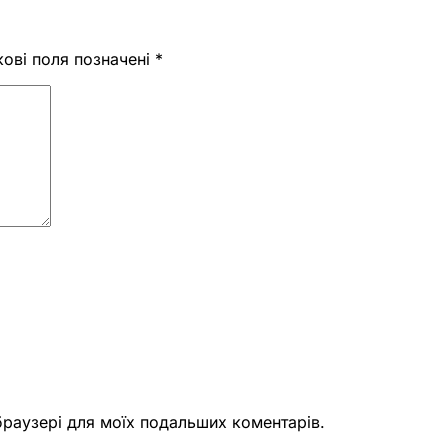
кові поля позначені
*
 браузері для моїх подальших коментарів.