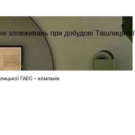
х зловживань при добудові Ташлицької
лицької ГАЕС – компанія