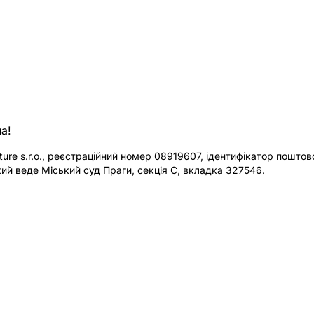
а!
re s.r.o., реєстраційний номер 08919607, ідентифікатор поштової
ий веде Міський суд Праги, секція C, вкладка 327546.