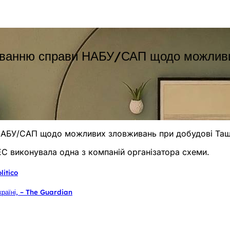
дуванню справи НАБУ/САП щодо можливи
 НАБУ/САП щодо можливих зловживань при добудові Таш
ЕС виконувала одна з компаній організатора схеми.
litico
країні, – The Guardian