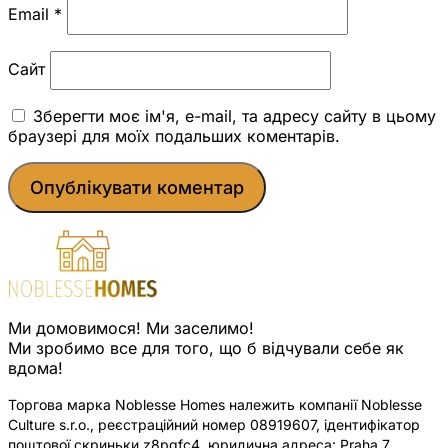
Email
*
Сайт
Зберегти моє ім'я, e-mail, та адресу сайту в цьому
браузері для моїх подальших коментарів.
Ми домовимося! Ми заселимо!
Ми зробимо все для того, що б відчували себе як
вдома!
Торгова марка Noblesse Homes належить компанії Noblesse
Culture s.r.o., реєстраційний номер 08919607, ідентифікатор
поштової скриньки z8pqfc4, юридична адреса: Praha 7,