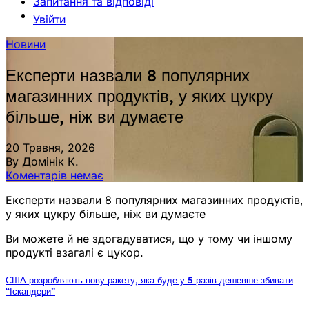
Запитання та відповіді
Увійти
Новини
Експерти назвали 8 популярних
магазинних продуктів, у яких цукру
більше, ніж ви думаєте
20 Травня, 2026
By Домінік К.
Коментарів немає
Експерти назвали 8 популярних магазинних продуктів,
у яких цукру більше, ніж ви думаєте
Ви можете й не здогадуватися, що у тому чи іншому
продукті взагалі є цукор.
США розробляють нову ракету, яка буде у 5 разів дешевше збивати
“Іскандери”