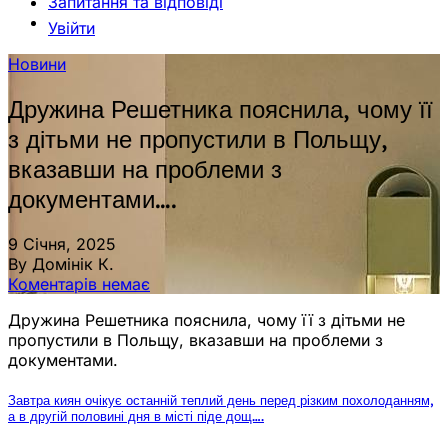
Запитання та відповіді
Увійти
Новини
Дружина Решетника пояснила, чому її
з дітьми не пропустили в Польщу,
вказавши на проблеми з
документами….
9 Січня, 2025
By Домінік К.
Коментарів немає
Дружина Решетника пояснила, чому її з дітьми не
пропустили в Польщу, вказавши на проблеми з
документами.
Завтра киян очікує останній теплий день перед різким похолоданням,
а в другій половині дня в місті піде дощ….