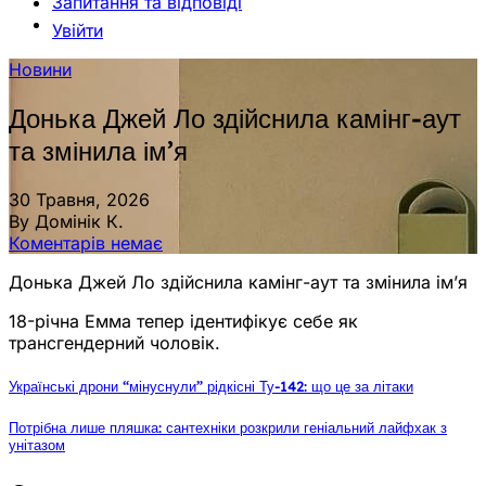
Запитання та відповіді
Увійти
Новини
Донька Джей Ло здійснила камінг-аут
та змінила ім’я
30 Травня, 2026
By Домінік К.
Коментарів немає
Донька Джей Ло здійснила камінг-аут та змінила ім’я
18-річна Емма тепер ідентифікує себе як
трансгендерний чоловік.
Українські дрони “мінуснули” рідкісні Ту-142: що це за літаки
Потрібна лише пляшка: сантехніки розкрили геніальний лайфхак з
унітазом