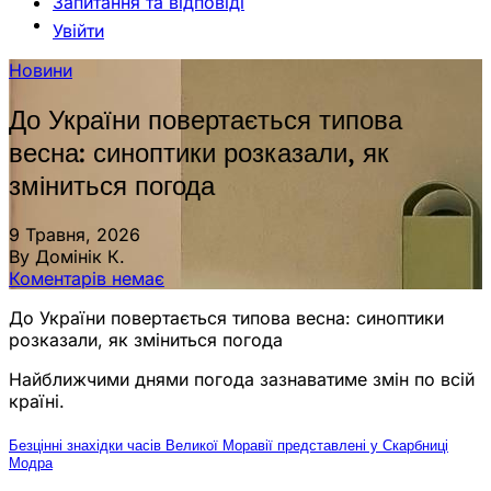
Запитання та відповіді
Увійти
Новини
До України повертається типова
весна: синоптики розказали, як
зміниться погода
9 Травня, 2026
By Домінік К.
Коментарів немає
До України повертається типова весна: синоптики
розказали, як зміниться погода
Найближчими днями погода зазнаватиме змін по всій
країні.
Безцінні знахідки часів Великої Моравії представлені у Скарбниці
Модра