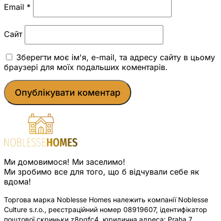
Email
*
Сайт
Зберегти моє ім'я, e-mail, та адресу сайту в цьому
браузері для моїх подальших коментарів.
Ми домовимося! Ми заселимо!
Ми зробимо все для того, що б відчували себе як
вдома!
Торгова марка Noblesse Homes належить компанії Noblesse
Culture s.r.o., реєстраційний номер 08919607, ідентифікатор
поштової скриньки z8pqfc4, юридична адреса: Praha 7,