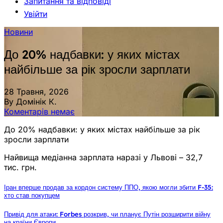
Запитання та відповіді
Увійти
Новини
До 20% надбавки: у яких містах
найбільше за рік зросли зарплати
28 Травня, 2026
By Домінік К.
Коментарів немає
До 20% надбавки: у яких містах найбільше за рік
зросли зарплати
Найвища медіанна зарплата наразі у Львові – 32,7
тис. грн.
Іран вперше продав за кордон систему ППО, якою могли збити F-35:
хто став покупцем
Привід для атаки: Forbes розкрив, чи планує Путін розширити війну
на країни Європи