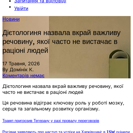
Запитання та відповіді
Увійти
Новини
Дієтологиня назвала вкрай важливу
речовину, якої часто не вистачає в
раціоні людей
17 Травня, 2026
By Домінік К.
Коментарів немає
Дієтологиня назвала вкрай важливу речовину, якої
часто не вистачає в раціоні людей
Ця речовина відіграє ключову роль у роботі мозку,
серця та загальному розвитку організму.
Трамп пригрозив Тегерану у разі провалу переговорів
Росіяни заявляють про наступ та успіхи на Харківщині: в ISW оцінили