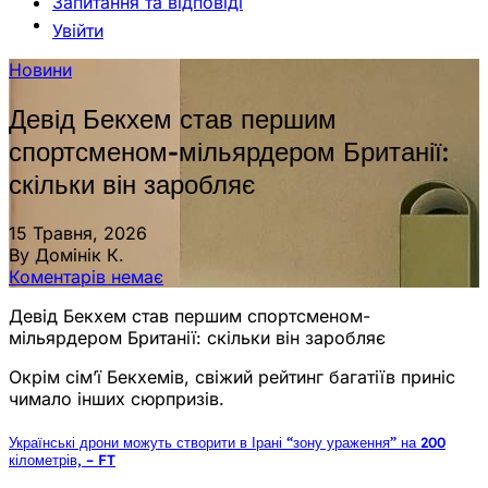
Запитання та відповіді
Увійти
Новини
Девід Бекхем став першим
спортсменом-мільярдером Британії:
скільки він заробляє
15 Травня, 2026
By Домінік К.
Коментарів немає
Девід Бекхем став першим спортсменом-
мільярдером Британії: скільки він заробляє
Окрім сім’ї Бекхемів, свіжий рейтинг багатіїв приніс
чимало інших сюрпризів.
Українські дрони можуть створити в Ірані “зону ураження” на 200
кілометрів, – FT