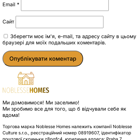
Email
*
Сайт
Зберегти моє ім'я, e-mail, та адресу сайту в цьому
браузері для моїх подальших коментарів.
Ми домовимося! Ми заселимо!
Ми зробимо все для того, що б відчували себе як
вдома!
Торгова марка Noblesse Homes належить компанії Noblesse
Culture s.r.o., реєстраційний номер 08919607, ідентифікатор
поштової скриньки z8pqfc4, юридична адреса: Praha 7,