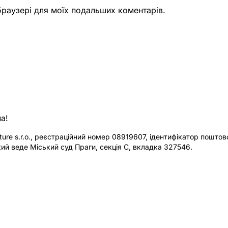
 браузері для моїх подальших коментарів.
а!
re s.r.o., реєстраційний номер 08919607, ідентифікатор поштової
ий веде Міський суд Праги, секція C, вкладка 327546.