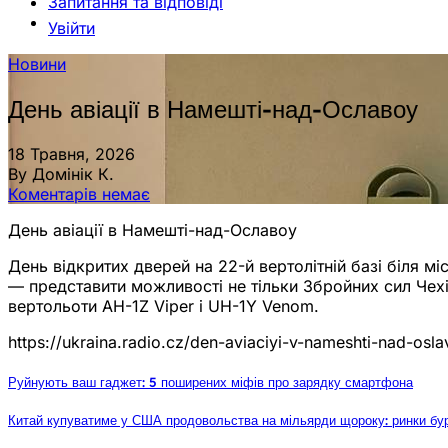
Запитання та відповіді
Увійти
Новини
День авіації в Намешті-над-Ославоу
18 Травня, 2026
By Домінік К.
Коментарів немає
День авіації в Намешті-над-Ославоу
День відкритих дверей на 22-й вертолітній базі біля м
— представити можливості не тільки Збройних сил Чехії,
вертольоти AH-1Z Viper і UH-1Y Venom.
https://ukraina.radio.cz/den-aviaciyi-v-nameshti-nad-os
Руйнують ваш гаджет: 5 поширених міфів про зарядку смартфона
Китай купуватиме у США продовольства на мільярди щороку: ринки бу