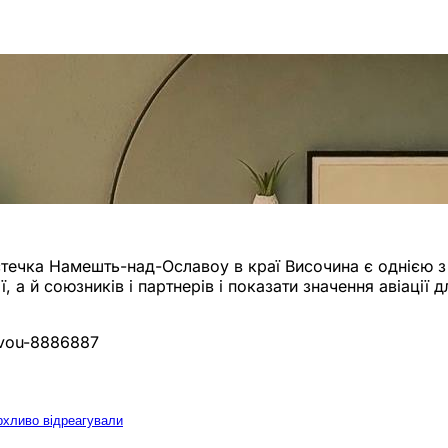
істечка Намешть-над-Ославоу в краї Височина є однією з 
 а й союзників і партнерів і показати значення авіації 
lavou-8886887
рхливо відреагували