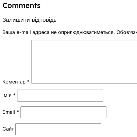
Comments
Залишити відповідь
Ваша e-mail адреса не оприлюднюватиметься.
Обов’яз
Коментар
*
Ім'я
*
Email
*
Сайт