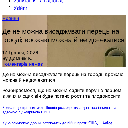
Запитання та відповіді
Увійти
Новини
Де не можна висаджувати перець на
городі: врожаю можна й не дочекатися
17 Травня, 2026
By Домінік К.
Коментарів немає
Де не можна висаджувати перець на городі: врожаю
можна й не дочекатися
Розбираємося, що не можна садити поруч з перцем і
в яких місцях він буде погано рости та плодоносити.
Криза в центрі Балтики: Швеція розсекретила дані про інцидент з
ядерною субмариною СРСР
Куба закуповує дрони, готуючись до війни проти США, – Axios