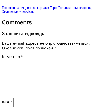
Гороскоп на тиждень за картами Таро: Тельцям – виснаження,
Скорпіонам – гордість
Comments
Залишити відповідь
Ваша e-mail адреса не оприлюднюватиметься.
Обов’язкові поля позначені
*
Коментар
*
Ім'я
*