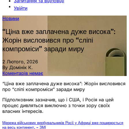
Запитання та відповіді
Увійти
Новини
“Ціна вже заплачена дуже висока”:
Жорін висловився про “сліпі
компроміси” заради миру
2 Лютого, 2026
By Домінік К.
Коментарів немає
“Ціна вже заплачена дуже висока”: Жорін висловився
про “сліпі компроміси” заради миру
Підполковник зазначив, що і США, і Росія на цей
процес дивляться виключно з точки зору своїх
власних інтересів.
Мережа військових вербувальників Росії у Африці вже поширюється
на весь континент, – ЗМІ