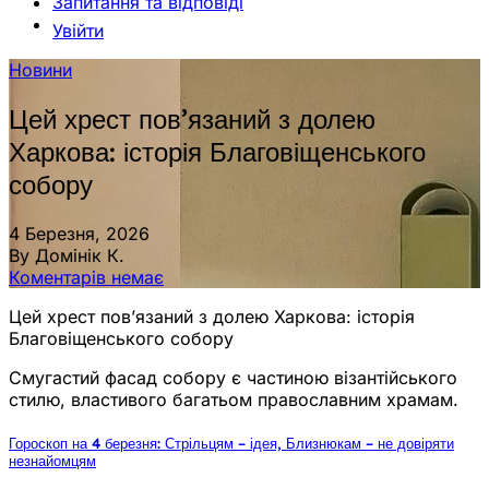
Запитання та відповіді
Увійти
Новини
Цей хрест пов’язаний з долею
Харкова: історія Благовіщенського
собору
4 Березня, 2026
By Домінік К.
Коментарів немає
Цей хрест пов’язаний з долею Харкова: історія
Благовіщенського собору
Смугастий фасад собору є частиною візантійського
стилю, властивого багатьом православним храмам.
Гороскоп на 4 березня: Стрільцям – ідея, Близнюкам – не довіряти
незнайомцям