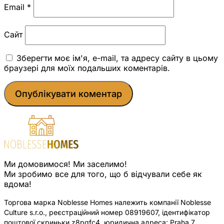
Email
*
Сайт
Зберегти моє ім'я, e-mail, та адресу сайту в цьому
браузері для моїх подальших коментарів.
Ми домовимося! Ми заселимо!
Ми зробимо все для того, що б відчували себе як
вдома!
Торгова марка Noblesse Homes належить компанії Noblesse
Culture s.r.o., реєстраційний номер 08919607, ідентифікатор
поштової скриньки z8pqfc4, юридична адреса: Praha 7,