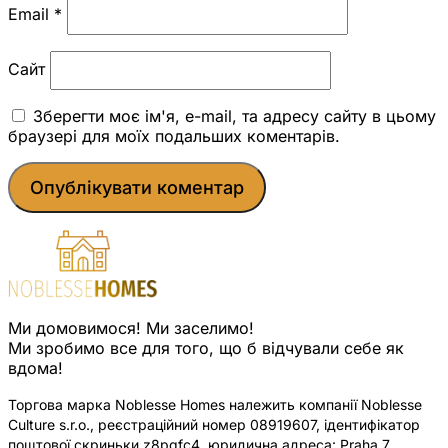
Email
*
Сайт
Зберегти моє ім'я, e-mail, та адресу сайту в цьому
браузері для моїх подальших коментарів.
Ми домовимося! Ми заселимо!
Ми зробимо все для того, що б відчували себе як
вдома!
Торгова марка Noblesse Homes належить компанії Noblesse
Culture s.r.o., реєстраційний номер 08919607, ідентифікатор
поштової скриньки z8pqfc4, юридична адреса: Praha 7,