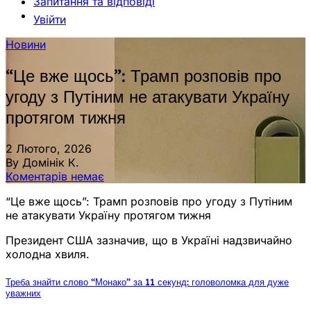
Запитання та відповіді
Увійти
Новини
“Це вже щось”: Трамп розповів про
угоду з Путіним не атакувати Україну
протягом тижня
2 Лютого, 2026
By Домінік К.
Коментарів немає
“Це вже щось”: Трамп розповів про угоду з Путіним
не атакувати Україну протягом тижня
Президент США зазначив, що в Україні надзвичайно
холодна хвиля.
Треба знайти слово “Монако” за 11 секунд: головоломка для дуже
уважних