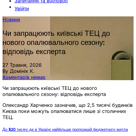
Запитання та відповіді
Увійти
Новини
Чи запрацюють київські ТЕЦ до
нового опалювального сезону:
відповідь експерта
27 Травня, 2026
By Домінік К.
Коментарів немає
Чи запрацюють київські ТЕЦ до нового
опалювального сезону: відповідь експерта
Олександр Харченко зазначив, що 2,5 тисячі будинків
Києва поки можуть опалюватися лише зі столичних
ТЕЦ.
До $20 тисяч: де в Україні найбільше пропозицій бюджетного житла