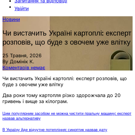
Запитання та відповіді
Увійти
Новини
Чи вистачить Україні картоплі: експерт
розповів, що буде з овочем уже влітку
25 Травня, 2026
By Домінік К.
Коментарів немає
Чи вистачить Україні картоплі: експерт розповів, що
буде з овочем уже влітку
Два роки тому картопля різко здорожчала до 20
гривень і вище за кілограм.
Цим популярним засобом не можна чистити пральну машину: експерт
назвав альтернативу
В Україну йде відчутне потепління: синоптик назвав дату