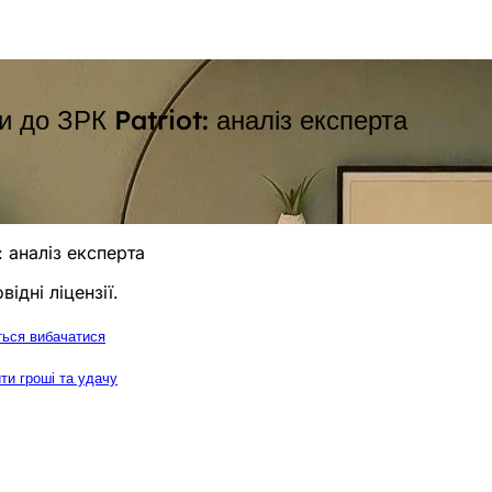
 до ЗРК Patriot: аналіз експерта
 аналіз експерта
ідні ліцензії.
ються вибачатися
ти гроші та удачу