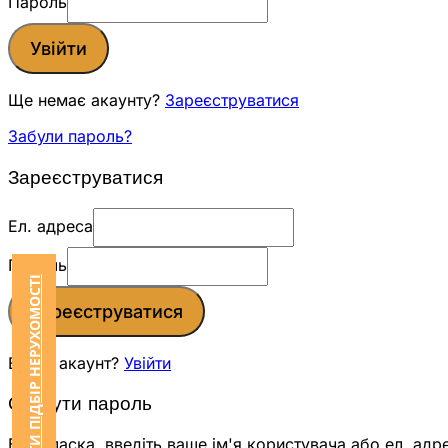
Пароль
Увійти
Ще немає акаунту?
Зареєструватися
Забули пароль?
Зареєструватися
Ел. адреса
Пароль
ЗАМОВИТИ ПІДБІР НЕРУХОМОСТІ
Зареєструватися
Вже є акаунт?
Увійти
Скинути пароль
Будь ласка, введіть ваше ім'я користувача або ел. адр