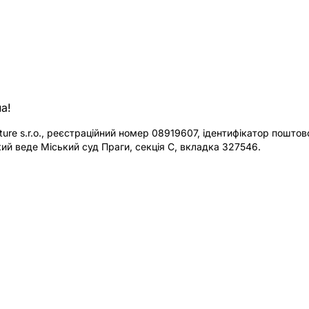
а!
re s.r.o., реєстраційний номер 08919607, ідентифікатор поштової
ий веде Міський суд Праги, секція C, вкладка 327546.