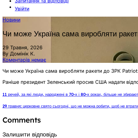
Запитання та відповіді
Увійти
Новини
Чи може Україна сама виробляти ракети
29 Травня, 2026
By Домінік К.
Коментарів немає
Чи може Україна сама виробляти ракети до ЗРК Patriot:
Раніше президент Зеленський просив США надати відпов
11 речей, за які люди, народжені в 70-х і 80-х роках, більше не збира
29 травня: церковне свято сьогодні, що не можна робити, щоб не втрати
Comments
Залишити відповідь