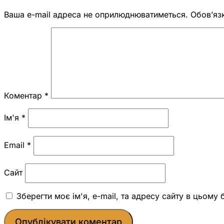
Ваша e-mail адреса не оприлюднюватиметься.
Обов’яз
Коментар
*
Ім'я
*
Email
*
Сайт
Зберегти моє ім'я, e-mail, та адресу сайту в цьому