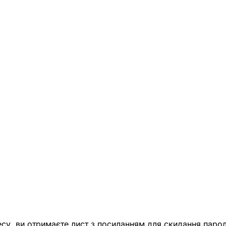
есу, ви отримаєте лист з посиланням для скидання парол