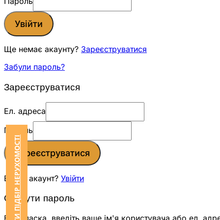
Пароль
Увійти
Ще немає акаунту?
Зареєструватися
Забули пароль?
Зареєструватися
Ел. адреса
Пароль
ЗАМОВИТИ ПІДБІР НЕРУХОМОСТІ
Зареєструватися
Вже є акаунт?
Увійти
Скинути пароль
Будь ласка, введіть ваше ім'я користувача або ел. адр