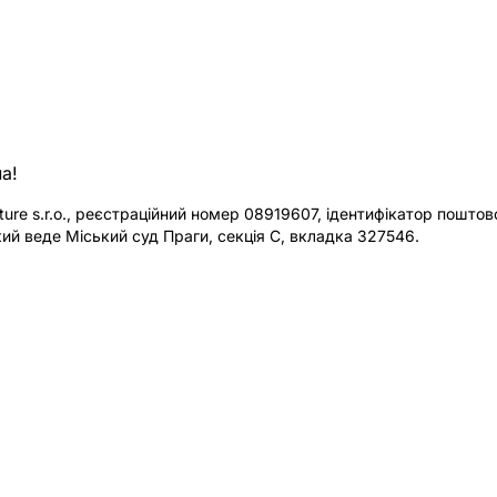
а!
re s.r.o., реєстраційний номер 08919607, ідентифікатор поштової
ий веде Міський суд Праги, секція C, вкладка 327546.