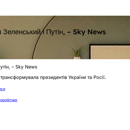
я Зеленський і Путін, – Sky News
утін, – Sky News
 трансформувала президентів України та Росії.
ися
езробітних