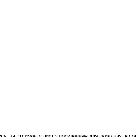
есу, ви отримаєте лист з посиланням для скидання парол