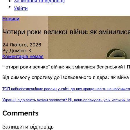
Запитання та відповіді
Увійти
Новини
Чотири роки великої війни: як змінилис
24 Лютого, 2026
By Домінік К.
Коментарів немає
Чотири роки великої війни: як змінилися Зеленський і П
Від символу спротиву до ізольованого лідера: як війна
ТОП найнебезпечніших рослин у світі: до них краще навіть не наближат
Українці підрізають чехам зарплати? Ні, вони оплачують усіх чеських б
Comments
Залишити відповідь