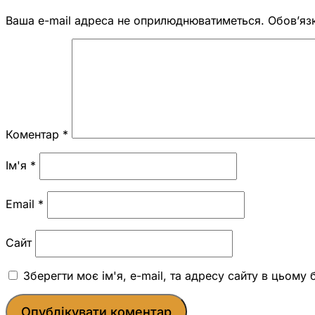
Ваша e-mail адреса не оприлюднюватиметься.
Обов’яз
Коментар
*
Ім'я
*
Email
*
Сайт
Зберегти моє ім'я, e-mail, та адресу сайту в цьому