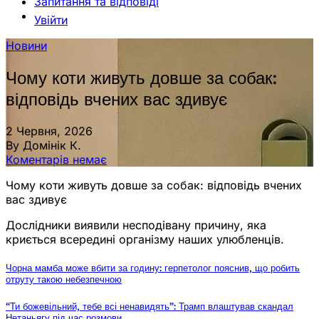
Запитання та відповіді
Увійти
Новини
Чому коти живуть довше за собак:
відповідь вчених вас здивує
2 Червня, 2026
By Домінік К.
Коментарів немає
Чому коти живуть довше за собак: відповідь вчених
вас здивує
Дослідники виявили несподівану причину, яка
криється всередині організму наших улюбленців.
Чорна мамба може вбити за годину: герпетолог пояснив, що робить
отруту такою небезпечною
“Ти божевільний, тебе всі ненавидять”: Трамп влаштував скандал
Нетаньягу під час розмови