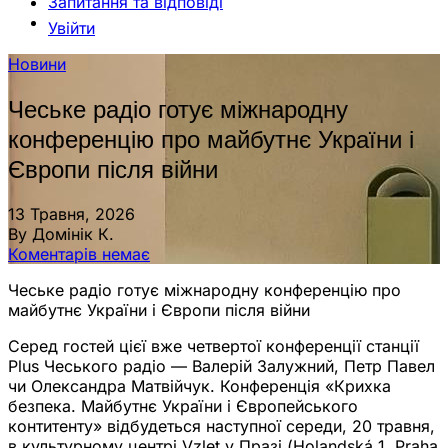
Запитання та відповіді
Увійти
Новини
Чеське радіо готує міжнародну
конференцію про майбутнє України і
Європи після війни
13 Травня, 2026
By Домінік К.
Коментарів немає
Чеське радіо готує міжнародну конференцію про
майбутнє України і Європи після війни
Серед гостей цієї вже четвертої конференції станції
Plus Чеського радіо — Валерій Залужний, Петр Павел
чи Олександра Матвійчук. Конференція «Крихка
безпека. Майбутнє України і Європейського
контитенту» відбудеться наступної середи, 20 травня,
в культурному центрі Vzlet у Празі (Holandská 1, Praha