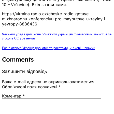
10 – Vršovice). Вхід за квитками.
https://ukraina.radio.cz/cheske-radio-gotuye-
mizhnarodnu-konferenciyu-pro-maybutnye-ukrayiny-i-
yevropy-8886436
Чеський уряд і далі хоче обмежити українцям тимчасовий захист. Але
згоди в ЄС усе немає
Росія атакує Україну дронами та ракетами, у Києві – вибухи
Comments
Залишити відповідь
Ваша e-mail адреса не оприлюднюватиметься.
Обов’язкові поля позначені
*
Коментар
*