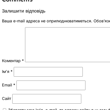
Залишити відповідь
Ваша e-mail адреса не оприлюднюватиметься.
Обов’яз
Коментар
*
Ім'я
*
Email
*
Сайт
Зберегти моє ім'я, e-mail, та адресу сайту в цьому