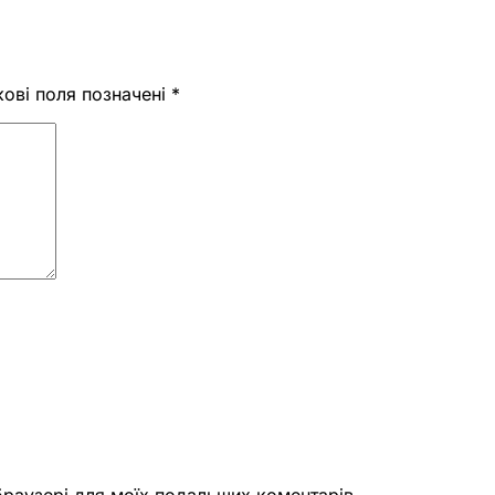
кові поля позначені
*
 браузері для моїх подальших коментарів.