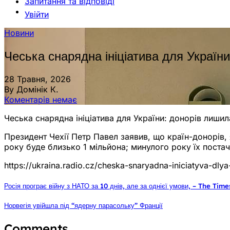
Запитання та відповіді
Увійти
Новини
Чеська снарядна ініціатива для України
28 Травня, 2026
By Домінік К.
Коментарів немає
Чеська снарядна ініціатива для України: донорів лишил
Президент Чехії Петр Павел заявив, що країн-донорів, 
року буде близько 1 мільйона; минулого року їх постач
https://ukraina.radio.cz/cheska-snaryadna-iniciatyva-dl
Росія програє війну з НАТО за 10 днів, але за однієї умови, – The Time
Норвегія увійшла під “ядерну парасольку” Франції
Comments