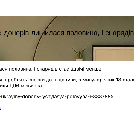
: донорів лишилася половина, і снарядів
ася половина, і снарядів стає вдвічі менше
які роблять внески до ініціативи, з минулорічних 18 ста
или 1,96 мільйона.
ya-ukrayiny-donoriv-lyshylasya-polovyna-i-8887885
s