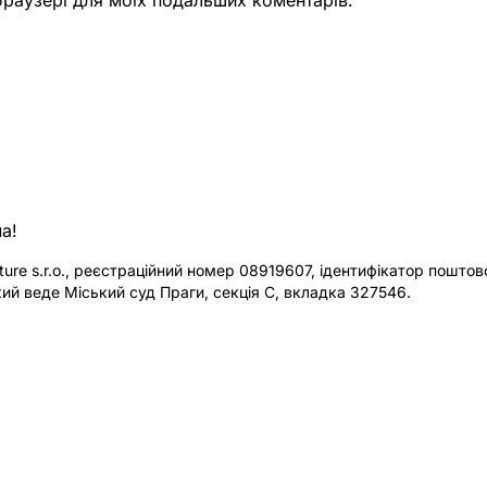
а!
re s.r.o., реєстраційний номер 08919607, ідентифікатор поштової
ий веде Міський суд Праги, секція C, вкладка 327546.