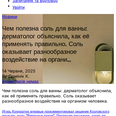
Запитання та відповіді
Увійти
Новини
Чем полезна соль для ванны:
дерматолог объяснила, как её
применять правильно. Соль
оказывает разнообразное
воздействие на органи…
14 Червня, 2025
By Домінік К.
Коментарів немає
Чем полезна соль для ванны: дерматолог объяснила,
как её применять правильно. Соль оказывает
разнообразное воздействие на организм человека.
Игорь Кондратюк впервые прокомментировал решение Козловского
погасить долг: “Вернулся разум”. Продюсер рассказал, хочет ли