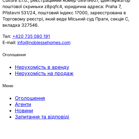
Culture s.r.o., реєстраційний номер 08919607, ідентифікатор
поштової скриньки z8pqfc4, юридична адреса: Praha 7,
Přístavní 531/24, поштовий індекс 17000, зареєстрована в
Торговому реєстрі, який веде Міський суд Праги, секція C,
вкладка 327546.
Тел:
+420 735 080 191
E-mail:
info@noblessehomes.com
Оголошення
Нерухомість в аренду
Нерухомість на продаж
Меню
Оголошення
Агенти
Новини
Запитання та відповіді