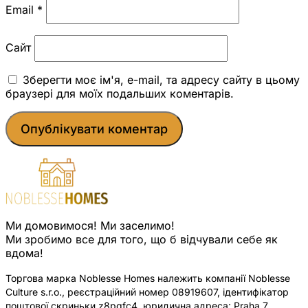
Email
*
Сайт
Зберегти моє ім'я, e-mail, та адресу сайту в цьому
браузері для моїх подальших коментарів.
Ми домовимося! Ми заселимо!
Ми зробимо все для того, що б відчували себе як
вдома!
Торгова марка Noblesse Homes належить компанії Noblesse
Culture s.r.o., реєстраційний номер 08919607, ідентифікатор
поштової скриньки z8pqfc4, юридична адреса: Praha 7,