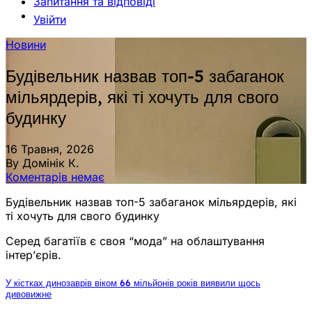
Запитання та відповіді
Увійти
Новини
Будівельник назвав топ-5 забаганок
мільярдерів, які ті хочуть для свого
будинку
16 Травня, 2026
By Домінік К.
Коментарів немає
Будівельник назвав топ-5 забаганок мільярдерів, які
ті хочуть для свого будинку
Серед багатіїв є своя “мода” на облаштування
інтер’єрів.
У кістках динозаврів віком 66 мільйонів років виявили щось
дивовижне