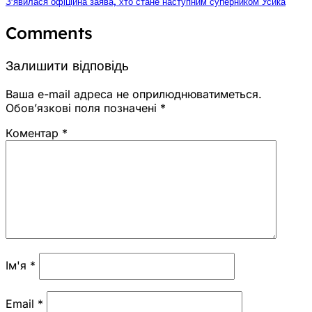
З’явилася офіційна заява, хто стане наступним суперником Усика
Comments
Залишити відповідь
Ваша e-mail адреса не оприлюднюватиметься.
Обов’язкові поля позначені
*
Коментар
*
Ім'я
*
Email
*