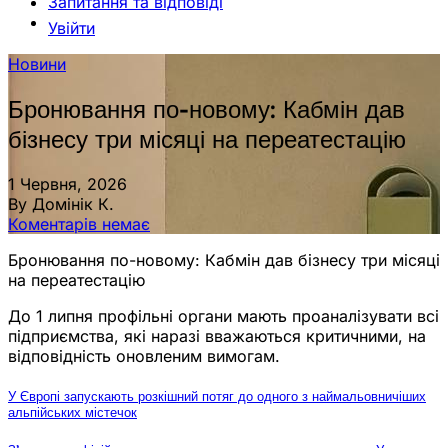
Запитання та відповіді
Увійти
Новини
Бронювання по-новому: Кабмін дав
бізнесу три місяці на переатестацію
1 Червня, 2026
By Домінік К.
Коментарів немає
Бронювання по-новому: Кабмін дав бізнесу три місяці
на переатестацію
До 1 липня профільні органи мають проаналізувати всі
підприємства, які наразі вважаються критичними, на
відповідність оновленим вимогам.
У Європі запускають розкішний потяг до одного з наймальовничіших
альпійських містечок