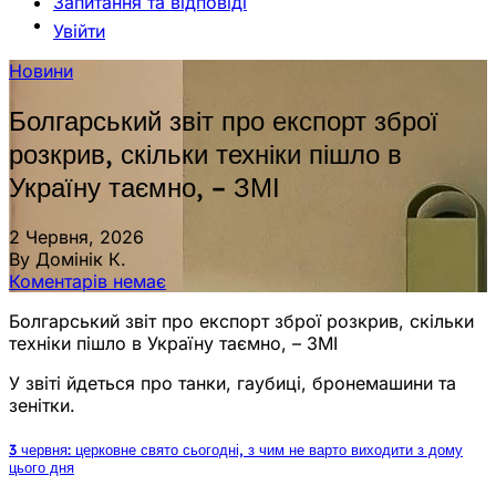
Запитання та відповіді
Увійти
Новини
Болгарський звіт про експорт зброї
розкрив, скільки техніки пішло в
Україну таємно, – ЗМІ
2 Червня, 2026
By Домінік К.
Коментарів немає
Болгарський звіт про експорт зброї розкрив, скільки
техніки пішло в Україну таємно, – ЗМІ
У звіті йдеться про танки, гаубиці, бронемашини та
зенітки.
3 червня: церковне свято сьогодні, з чим не варто виходити з дому
цього дня