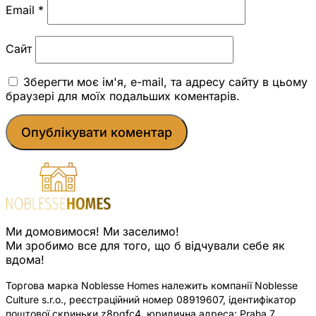
Email
*
Сайт
Зберегти моє ім'я, e-mail, та адресу сайту в цьому
браузері для моїх подальших коментарів.
Ми домовимося! Ми заселимо!
Ми зробимо все для того, що б відчували себе як
вдома!
Торгова марка Noblesse Homes належить компанії Noblesse
Culture s.r.o., реєстраційний номер 08919607, ідентифікатор
поштової скриньки z8pqfc4, юридична адреса: Praha 7,