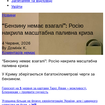
Запитання та відповіді
Увійти
Новини
“Бензину немає взагалі”: Росію
накрила масштабна паливна криза
4 Червня, 2026
By Домінік К.
Коментарів немає
“Бензину немає взагалі”: Росію накрила масштабна
паливна криза
У Криму зберігаються багатокілометрові черги за
бензином.
Гороскоп на 5 червня за картами Таро: Дівам – можливості,
Близнюкам – проявити гнучкість
Угорщина більше не блокує євроінтеграцію України, але і швидкого
членства не буде, – WP