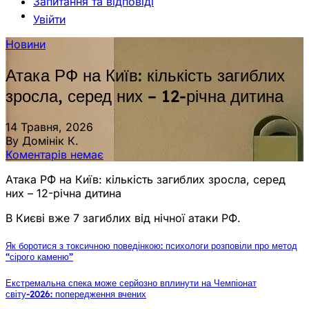
Запитання та відповіді
Увійти
Новини
Атака РФ на Київ: кількість загиблих
зросла, серед них – 12-річна дитина
14 Травня, 2026
By Домінік К.
Коментарів немає
Атака РФ на Київ: кількість загиблих зросла, серед
них – 12-річна дитина
В Києві вже 7 загиблих від нічної атаки РФ.
Як боротися з токсичною поведінкою: психологи розповіли про метод
“сірого каменю”
Екстремальна спека може серйозно вплинути на Чемпіонат
світу-2026: попередження вчених