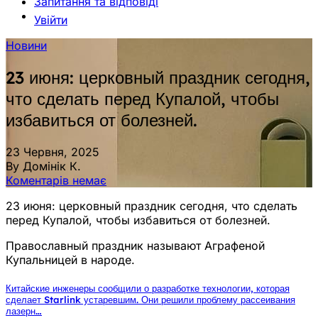
Запитання та відповіді
Увійти
Новини
23 июня: церковный праздник сегодня,
что сделать перед Купалой, чтобы
избавиться от болезней.
23 Червня, 2025
By Домінік К.
Коментарів немає
23 июня: церковный праздник сегодня, что сделать
перед Купалой, чтобы избавиться от болезней.
Православный праздник называют Аграфеной
Купальницей в народе.
Китайские инженеры сообщили о разработке технологии, которая
сделает Starlink устаревшим. Они решили проблему рассеивания
лазерн…