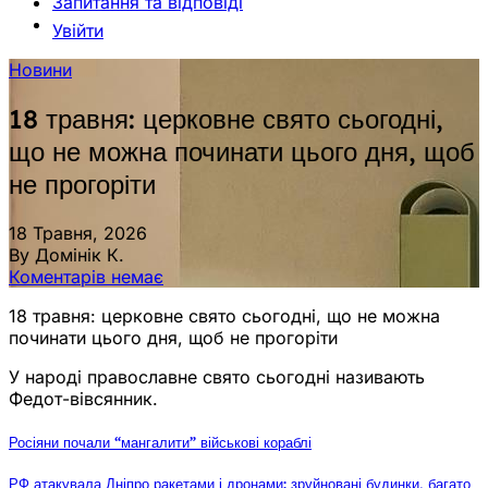
Запитання та відповіді
Увійти
Новини
18 травня: церковне свято сьогодні,
що не можна починати цього дня, щоб
не прогоріти
18 Травня, 2026
By Домінік К.
Коментарів немає
18 травня: церковне свято сьогодні, що не можна
починати цього дня, щоб не прогоріти
У народі православне свято сьогодні називають
Федот-вівсянник.
Росіяни почали “мангалити” військові кораблі
РФ атакувала Дніпро ракетами і дронами: зруйновані будинки, багато