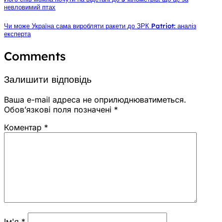
невловимий птах
Чи може Україна сама виробляти ракети до ЗРК Patriot: аналіз
експерта
Comments
Залишити відповідь
Ваша e-mail адреса не оприлюднюватиметься.
Обов’язкові поля позначені
*
Коментар
*
Ім'я
*