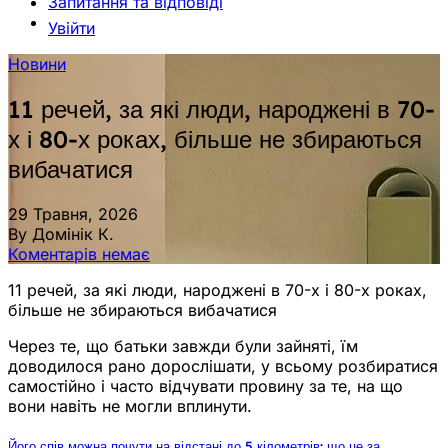
Запитання та відповіді
Увійти
Новини
11 речей, за які люди, народжені в 70-
х і 80-х роках, більше не збираються
вибачатися
29 Травня, 2026
By Домінік К.
Коментарів немає
11 речей, за які люди, народжені в 70-х і 80-х роках,
більше не збираються вибачатися
Через те, що батьки завжди були зайняті, їм
доводилося рано дорослішати, у всьому розбиратися
самостійно і часто відчувати провину за те, на що
вони навіть не могли вплинути.
Його спів можна почути на відстані до 5 кілометрів: що це за